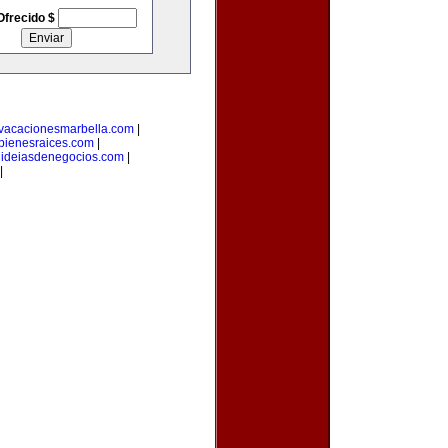
Ofrecido $
vacacionesmarbella.com
|
bienesraices.com
|
|
ideiasdenegocios.com
|
|