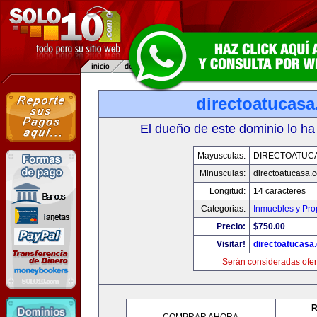
directoatucas
El dueño de este dominio lo ha
Mayusculas:
DIRECTOATUC
Minusculas:
directoatucasa.
Longitud:
14 caracteres
Categorias:
Inmuebles y Pr
Precio:
$750.00
Visitar!
directoatucasa
Serán consideradas ofer
R