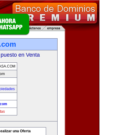
a.com
 puesto en Venta
ASA.COM
com
opiedades
.com
tas
ealizar una Oferta