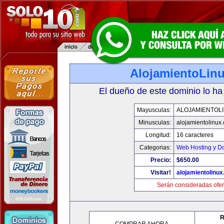
AlojamientoLin
El dueño de este dominio lo ha
Mayusculas:
ALOJAMIENTOL
Minusculas:
alojamientolinux
Longitud:
16 caracteres
Categorias:
Web Hosting y D
Precio:
$650.00
Visitar!
alojamientolinu
Serán consideradas ofer
R