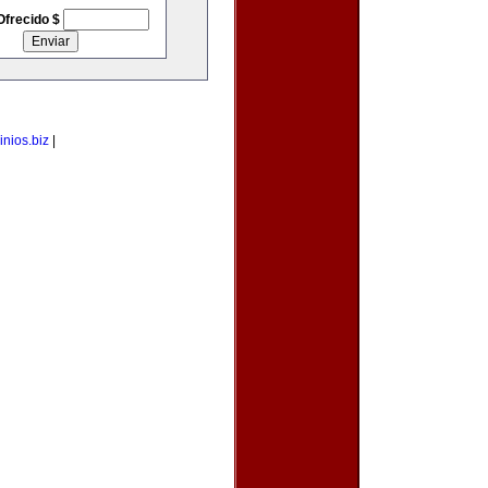
Ofrecido $
nios.biz
|