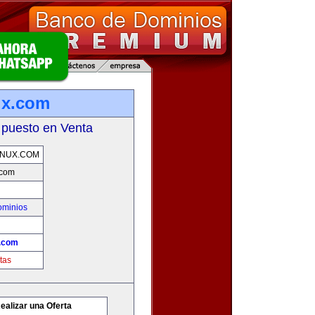
ux.com
 puesto en Venta
INUX.COM
.com
ominios
x.com
tas
ealizar una Oferta