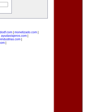
dodf.com
|
monetizado.com
|
|
ayudaviajeros.com
|
industrias.com
|
.com
|