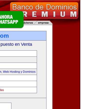
com
 puesto en Venta
on
,
Web Hosting y Dominios
tas